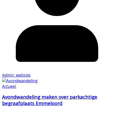
Admin_website
Actueel
Avondwandeling maken over parkachtige
begraafplaats Emmeloord