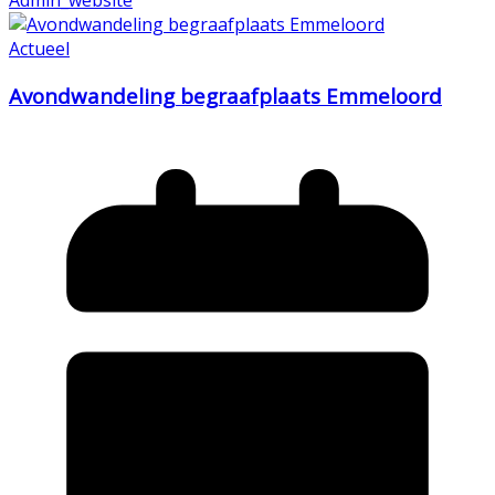
Actueel
Avondwandeling begraafplaats Emmeloord